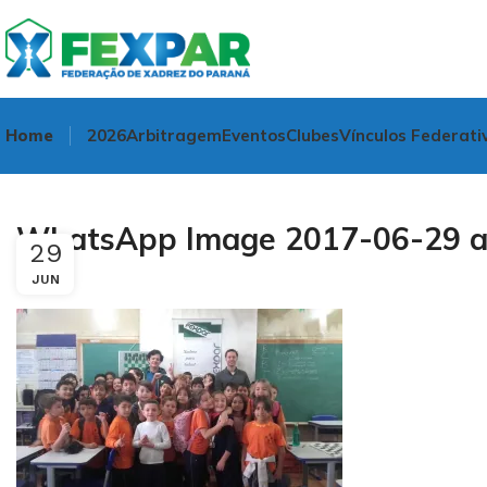
Home
2026
Arbitragem
Eventos
Clubes
Vínculos Federati
WhatsApp Image 2017-06-29 at
29
JUN