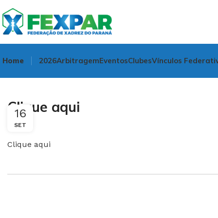
Home
2026
Arbitragem
Eventos
Clubes
Vínculos Federati
Clique aqui
16
SET
Clique aqui