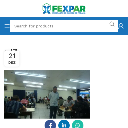
rd7
21
DEZ