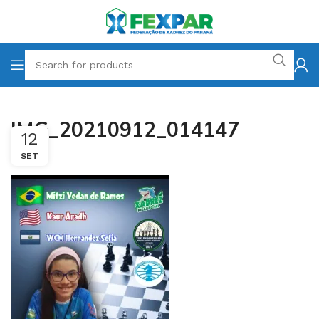
IMG_20210912_014147
12
SET