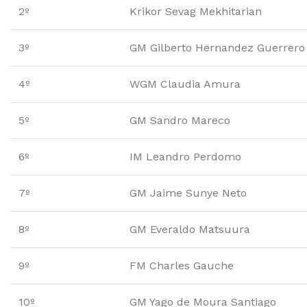
2º
Krikor Sevag Mekhitarian
3º
GM Gilberto Hernandez Guerrero
4º
WGM Claudia Amura
5º
GM Sandro Mareco
6º
IM Leandro Perdomo
7º
GM Jaime Sunye Neto
8º
GM Everaldo Matsuura
9º
FM Charles Gauche
10º
GM Yago de Moura Santiago