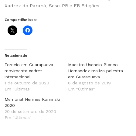
Xadrez do Paraná, Sesc-PR e EB Edições.
Compartilhe isso:
Relacionado
Torneio em Guarapuava
Maestro Uvencio Blanco
movimenta xadrez
Hernandez realiza palestra
internacional
em Guarapuava
1 de outubro de 2020
8 de agosto de 2019
Em "Últimas"
Em "Últimas"
Memorial Hermes Kaminski
2020
20 de setembro de 2020
Em "Últimas"