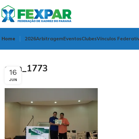
Home
2026
Arbitragem
Eventos
Clubes
Vínculos Federati
sam_1773
16
JUN