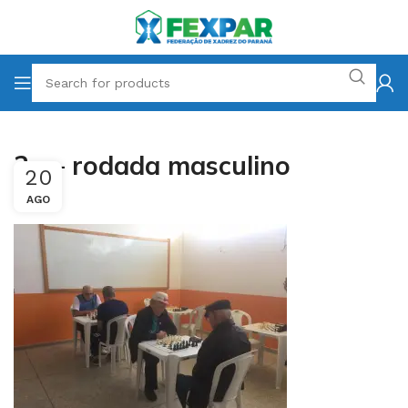
2a – rodada masculino
20
AGO