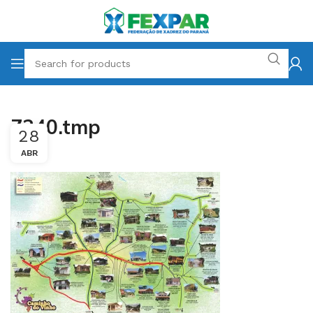
7240.tmp
28
ABR