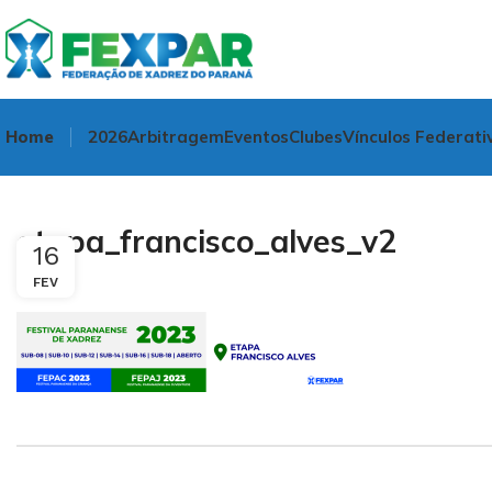
Home
2026
Arbitragem
Eventos
Clubes
Vínculos Federati
etapa_francisco_alves_v2
16
FEV