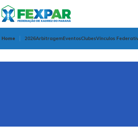
Home
2026
Arbitragem
Eventos
Clubes
Vínculos Federati