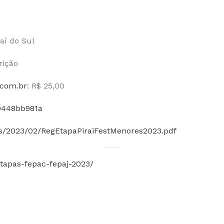
aí do Sul
rição
.com.br
: R$ 25,00
0448bb981a
ds/2023/02/RegEtapaPiraiFestMenores2023.pdf
etapas-fepac-fepaj-2023/