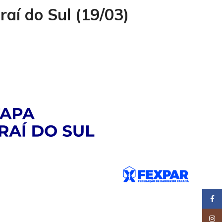
aí do Sul (19/03)
Face
Insta