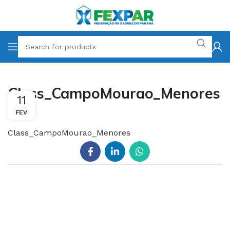
Class_CampoMourao_Menores
11
FEV
Class_CampoMourao_Menores