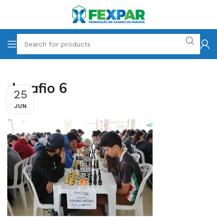
desafio 6
25
JUN