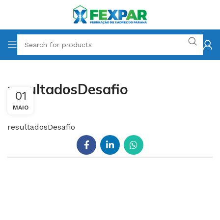
resultadosDesafio
01
MAIO
resultadosDesafio