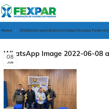
Home
2026
Arbitragem
Eventos
Clubes
Vínculos Federati
WhatsApp Image 2022-06-08 at
08
JUN