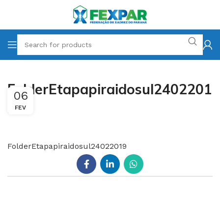
FolderEtapapiraidosul2402201
06
9
FEV
FolderEtapapiraidosul24022019