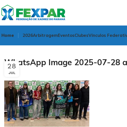
Home
2026
Arbitragem
Eventos
Clubes
Vínculos Federati
WhatsApp Image 2025-07-28 at
28
JUL