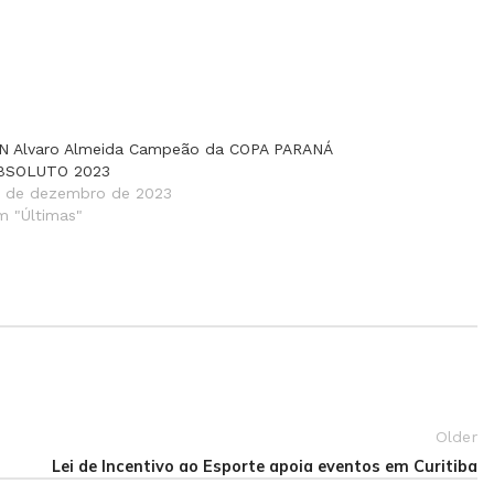
N Alvaro Almeida Campeão da COPA PARANÁ
BSOLUTO 2023
9 de dezembro de 2023
m "Últimas"
Older
Lei de Incentivo ao Esporte apoia eventos em Curitiba