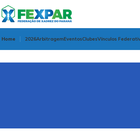
Home
2026
Arbitragem
Eventos
Clubes
Vínculos Federati