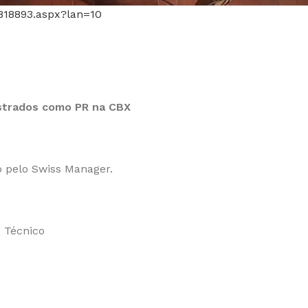
r818893.aspx?lan=10
astrados como PR na CBX
o pelo Swiss Manager.
 Técnico