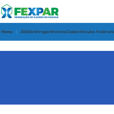
Home
2026
Arbitragem
Eventos
Clubes
Vínculos Federati