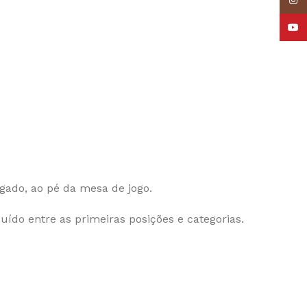
Insta
YouT
igado, ao pé da mesa de jogo.
uído entre as primeiras posições e categorias.