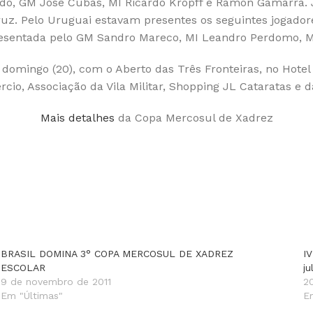
do, GM José Cubas, MI Ricardo Kropff e Ramon Gamarra. Já
uz. Pelo Uruguai estavam presentes os seguintes jogador
presentada pelo GM Sandro Mareco, MI Leandro Perdomo, M
o domingo (20), com o Aberto das Três Fronteiras, no Hote
cio, Associação da Vila Militar, Shopping JL Cataratas e 
Mais detalhes
da Copa Mercosul de Xadrez
BRASIL DOMINA 3° COPA MERCOSUL DE XADREZ
I
ESCOLAR
ju
9 de novembro de 2011
2
Em "Últimas"
E