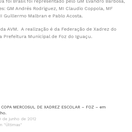
 foi Brasil foi representado pelo GM Evandro Barbosa,
es: GM Andrés Rodriguez, MI Claudio Coppola, MF
I Guillermo Malbran e Pablo Acosta.
l da AVM. A realização é da Federação de Xadrez do
da Prefeitura Municipal de Foz do Iguaçu.
V COPA MERCOSUL DE XADREZ ESCOLAR – FOZ – em
lho.
0 de junho de 2012
m "Últimas"