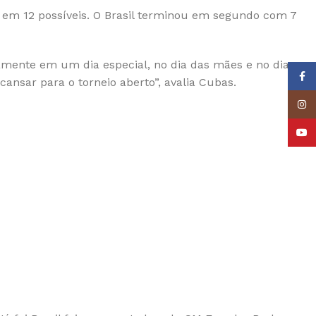
tos em 12 possíveis. O Brasil terminou em segundo com 7
tamente em um dia especial, no dia das mães e no dia
Face
ansar para o torneio aberto”, avalia Cubas.
Insta
YouT