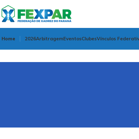
Home
2026
Arbitragem
Eventos
Clubes
Vínculos Federati