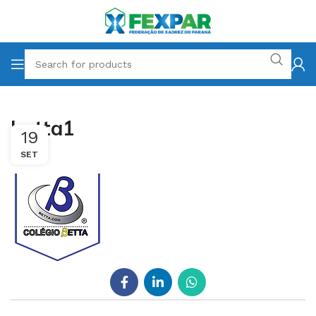
betta1
19
SET