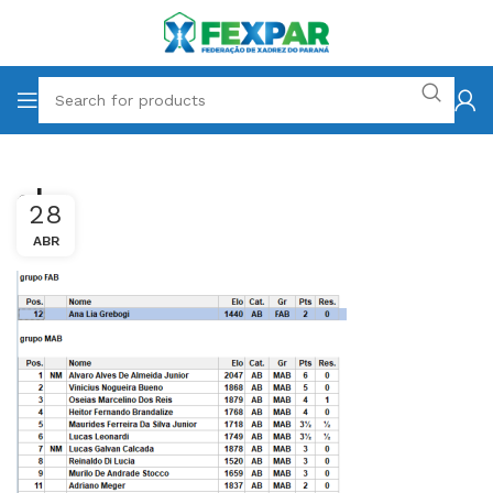
abs
28
ABR