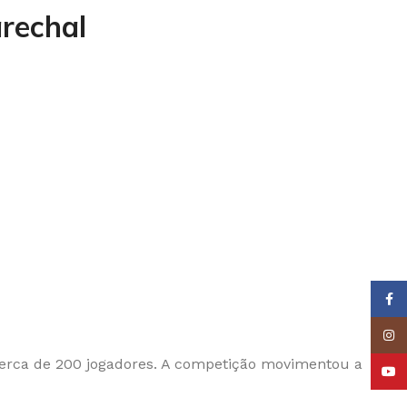
rechal
Face
Insta
 cerca de 200 jogadores. A competição movimentou a
YouT