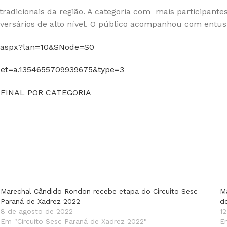
radicionais da região. A categoria com mais participantes
versários de alto nível. O público acompanhou com entus
49.aspx?lan=10&SNode=S0
?set=a.1354655709939675&type=3
FINAL POR CATEGORIA
Marechal Cândido Rondon recebe etapa do Circuito Sesc
M
Paraná de Xadrez 2022
d
8 de agosto de 2022
1
Em "Circuito Sesc Paraná de Xadrez 2022"
E