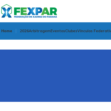
Home
2026
Arbitragem
Eventos
Clubes
Vínculos Federati