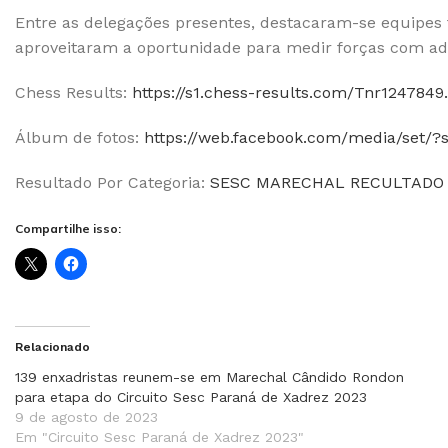
Entre as delegações presentes, destacaram-se equipes t
aproveitaram a oportunidade para medir forças com ad
Chess Results:
https://s1.chess-results.com/Tnr12478
Álbum de fotos:
https://web.facebook.com/media/set/
Resultado Por Categoria:
SESC MARECHAL RECULTADO 
Compartilhe isso:
Relacionado
139 enxadristas reunem-se em Marechal Cândido Rondon
para etapa do Circuito Sesc Paraná de Xadrez 2023
9 de agosto de 2023
Em "Circuito Sesc Paraná de Xadrez 2023"