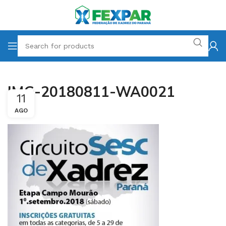
IMG-20180811-WA0021
11
AGO