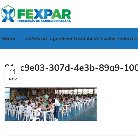
Home
2026
Arbitragem
Eventos
Clubes
Vínculos Federati
81ec9e03-307d-4e3b-89a9-10
11
NOV