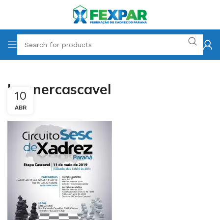
bannercascavel
10
ABR