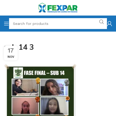
sub 14 3
17
NOV