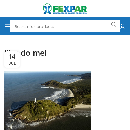
ilha do mel
14
JUL