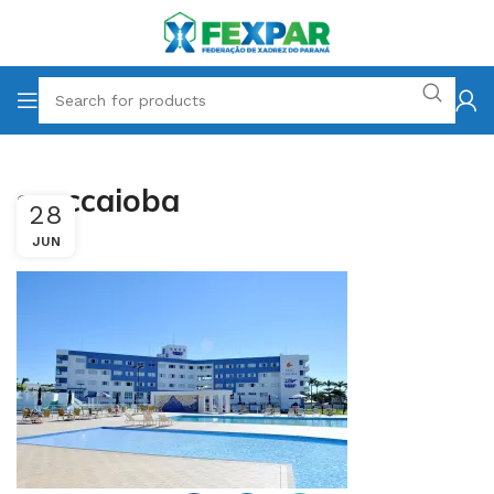
sesccaioba
28
JUN