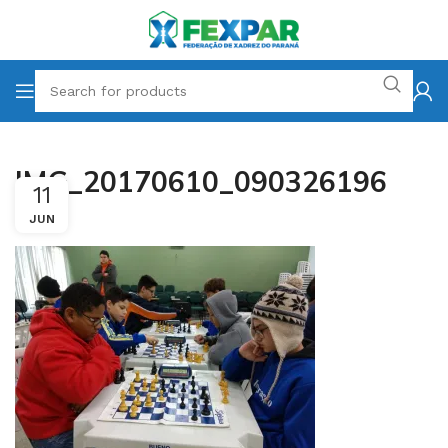
IMG_20170610_090326196
11
JUN