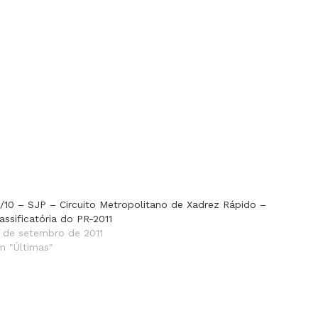
6/10 – SJP – Circuito Metropolitano de Xadrez Rápido –
assificatória do PR-2011
4 de setembro de 2011
m "Últimas"