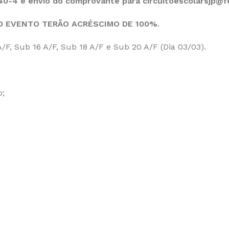
740-4 e envio do comprovante para
circuitoescolarsjp@f
DO EVENTO TERÃO ACRÉSCIMO DE 100%
.
/F, Sub 16 A/F, Sub 18 A/F e Sub 20 A/F (Dia 03/03).
o;