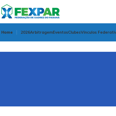
Home
2026
Arbitragem
Eventos
Clubes
Vínculos Federati