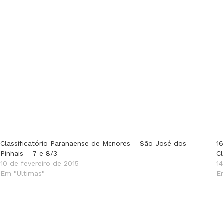
Classificatório Paranaense de Menores – São José dos
1
Pinhais – 7 e 8/3
Cl
10 de fevereiro de 2015
1
Em "Últimas"
E