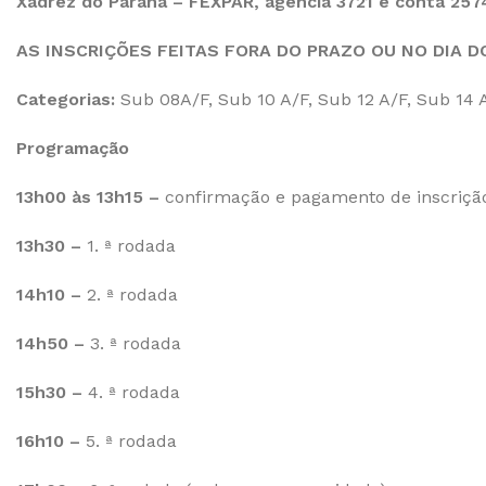
Xadrez do Paraná – FEXPAR, agência 3721 e conta 25
AS INSCRIÇÕES FEITAS FORA DO PRAZO OU NO DIA 
Categorias:
Sub 08A/F, Sub 10 A/F, Sub 12 A/F, Sub 14 A
Programação
13h00 às 13h15 –
confirmação e pagamento de inscriçã
13h30 –
1. ª rodada
14h10 –
2. ª rodada
14h50 –
3. ª rodada
15h30 –
4. ª rodada
16h10 –
5. ª rodada