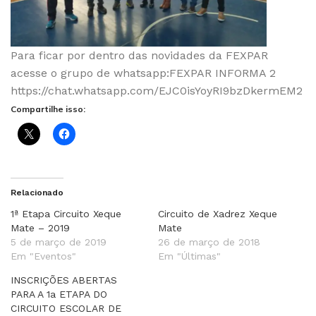
Para ficar por dentro das novidades da FEXPAR
acesse o grupo de whatsapp:FEXPAR INFORMA 2
https://chat.whatsapp.com/EJC0isYoyRI9bzDkermEM2
Compartilhe isso:
Relacionado
1ª Etapa Circuito Xeque
Circuito de Xadrez Xeque
Mate – 2019
Mate
5 de março de 2019
26 de março de 2018
Em "Eventos"
Em "Últimas"
INSCRIÇÕES ABERTAS
PARA A 1a ETAPA DO
CIRCUITO ESCOLAR DE