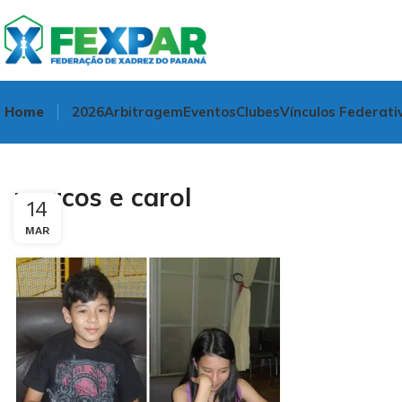
Home
2026
Arbitragem
Eventos
Clubes
Vínculos Federati
marcos e carol
14
MAR