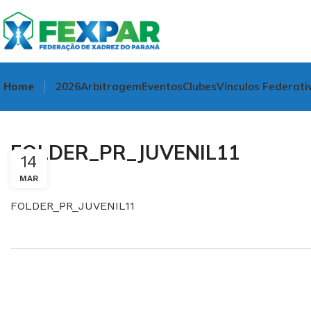
Home
2026
Arbitragem
Eventos
Clubes
Vínculos Federati
FOLDER_PR_JUVENIL11
14
MAR
FOLDER_PR_JUVENIL11