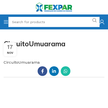
CircuitoUmuarama
17
NOV
CircuitoUmuarama