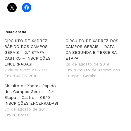
Relacionado
CIRCUITO DE XADREZ
CIRCUITO DE XADREZ DOS
RÁPIDO DOS CAMPOS
CAMPOS GERAIS – DATA
GERAIS – 2.ª ETAPA –
DA SEGUNDA E TERCEIRA
CASTRO – INSCRIÇÕES
ETAPA.
ENCERRADAS!
28 de agosto de 2019
2 de outubro de 2018
Em "Circuito de Xadrez dos
Em "CXRCG 2018"
Campos Gerais"
Circuito de Xadrez Rápido
dos Campos Gerais – 2.ª
Etapa – Castro – 08.10 –
INSCRIÇÕES ENCERRADAS!
30 de agosto de 2017
Em "Últimas"