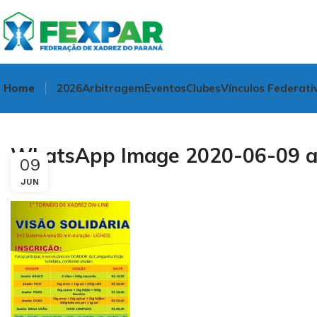
Home
2026
Arbitragem
Eventos
Clubes
Vínculos Federati
WhatsApp Image 2020-06-09 at
09
JUN